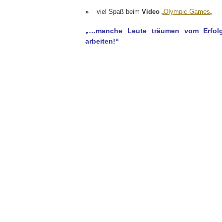
»
viel Spaß beim
Video
„
Olympic Games
„
„…manche Leute träumen vom Erfolg
arbeiten!“