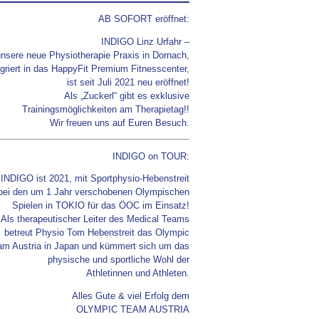
AB SOFORT eröffnet:
INDIGO Linz Urfahr –
unsere neue Physiotherapie Praxis in Dornach,
egriert in das HappyFit Premium Fitnesscenter,
ist seit Juli 2021 neu eröffnet!
Als „Zuckerl“ gibt es exklusive
Trainingsmöglichkeiten am Therapietag!!
Wir freuen uns auf Euren Besuch.
INDIGO on TOUR:
 INDIGO ist 2021, mit Sportphysio-Hebenstreit
bei den um 1 Jahr verschobenen Olympischen
Spielen in TOKIO für das ÖOC im Einsatz!
Als therapeutischer Leiter des Medical Teams
betreut Physio Tom Hebenstreit das Olympic
am Austria in Japan und kümmert sich um das
physische und sportliche Wohl der
Athletinnen und Athleten.
Alles Gute & viel Erfolg dem
OLYMPIC TEAM AUSTRIA