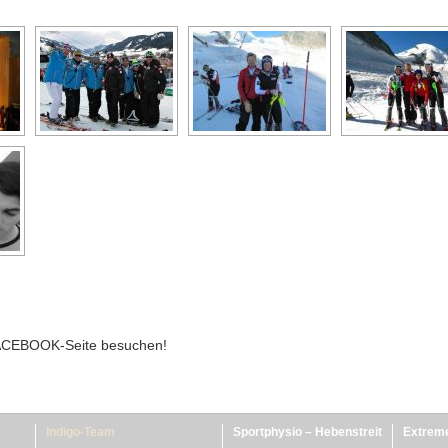
FACEBOOK-Seite besuchen!
Indigo-Team
Sportphysio – Hebenstreit
Extreme