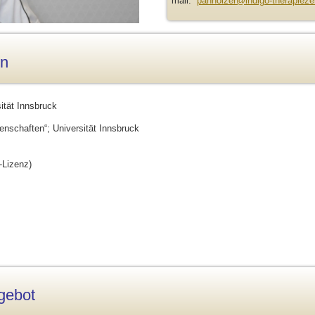
mail:
panholzer@indigo-therapieze
en
ität Innsbruck
nschaften“; Universität Innsbruck
-Lizenz)
gebot