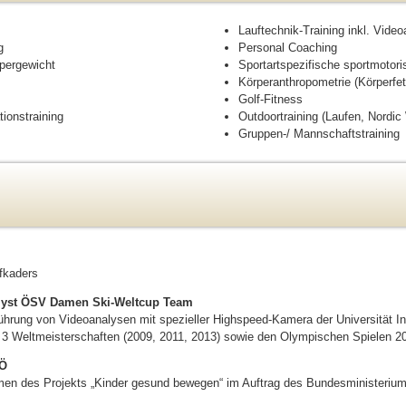
Lauftechnik-Training inkl. Vide
g
Personal Coaching
rpergewicht
Sportartspezifische sportmotor
Körperanthropometrie (Körperfet
Golf-Fitness
tionstraining
Outdoortraining (Laufen, Nordic
Gruppen-/ Mannschaftstraining
fkaders
lyst ÖSV Damen Ski-Weltcup Team
führung von Videoanalysen mit spezieller Highspeed-Kamera der Universität I
 3 Weltmeisterschaften (2009, 2011, 2013) sowie den Olympischen Spielen 2
OÖ
en des Projekts „Kinder gesund bewegen“ im Auftrag des Bundesministeriu