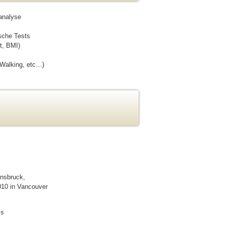
oanalyse
ische Tests
t, BMI)
 Walking, etc…)
nnsbruck,
010 in Vancouver
ms